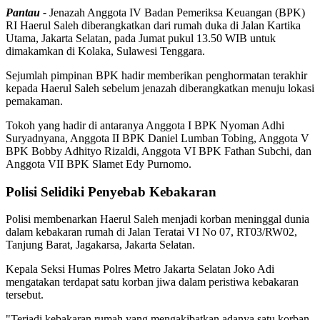
Pantau -
Jenazah Anggota IV Badan Pemeriksa Keuangan (BPK)
RI Haerul Saleh diberangkatkan dari rumah duka di Jalan Kartika
Utama, Jakarta Selatan, pada Jumat pukul 13.50 WIB untuk
dimakamkan di Kolaka, Sulawesi Tenggara.
Sejumlah pimpinan BPK hadir memberikan penghormatan terakhir
kepada Haerul Saleh sebelum jenazah diberangkatkan menuju lokasi
pemakaman.
Tokoh yang hadir di antaranya Anggota I BPK Nyoman Adhi
Suryadnyana, Anggota II BPK Daniel Lumban Tobing, Anggota V
BPK Bobby Adhityo Rizaldi, Anggota VI BPK Fathan Subchi, dan
Anggota VII BPK Slamet Edy Purnomo.
Polisi Selidiki Penyebab Kebakaran
Polisi membenarkan Haerul Saleh menjadi korban meninggal dunia
dalam kebakaran rumah di Jalan Teratai VI No 07, RT03/RW02,
Tanjung Barat, Jagakarsa, Jakarta Selatan.
Kepala Seksi Humas Polres Metro Jakarta Selatan Joko Adi
mengatakan terdapat satu korban jiwa dalam peristiwa kebakaran
tersebut.
"Terjadi kebakaran rumah yang mengakibatkan adanya satu korban