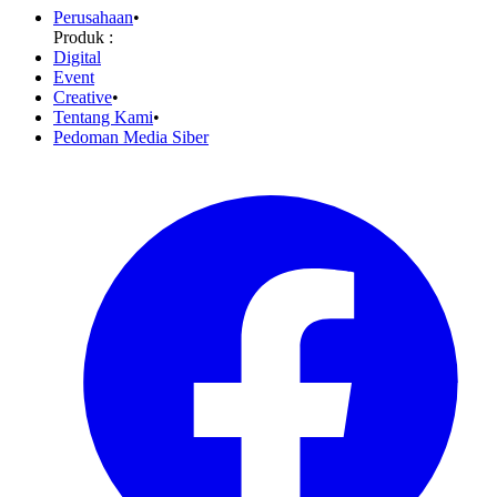
Perusahaan
•
Produk :
Digital
Event
Creative
•
Tentang Kami
•
Pedoman Media Siber