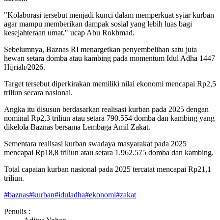
"Kolaborasi tersebut menjadi kunci dalam memperkuat syiar kurban
agar mampu memberikan dampak sosial yang lebih luas bagi
kesejahteraan umat," ucap Abu Rokhmad.
Sebelumnya, Baznas RI menargetkan penyembelihan satu juta
hewan setara domba atau kambing pada momentum Idul Adha 1447
Hijriah/2026.
Target tersebut diperkirakan memiliki nilai ekonomi mencapai Rp2,5
triliun secara nasional.
Angka itu disusun berdasarkan realisasi kurban pada 2025 dengan
nominal Rp2,3 triliun atau setara 790.554 domba dan kambing yang
dikelola Baznas bersama Lembaga Amil Zakat.
Sementara realisasi kurban swadaya masyarakat pada 2025
mencapai Rp18,8 triliun atau setara 1.962.575 domba dan kambing.
Total capaian kurban nasional pada 2025 tercatat mencapai Rp21,1
triliun.
#
baznas
#
kurban
#
iduladha
#
ekonomi
#
zakat
Penulis :