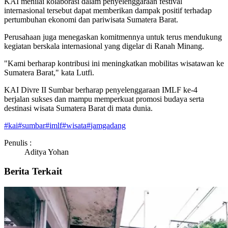
KAI menilai kolaborasi dalam penyelenggaraan festival
internasional tersebut dapat memberikan dampak positif terhadap
pertumbuhan ekonomi dan pariwisata Sumatera Barat.
Perusahaan juga menegaskan komitmennya untuk terus mendukung
kegiatan berskala internasional yang digelar di Ranah Minang.
"Kami berharap kontribusi ini meningkatkan mobilitas wisatawan ke
Sumatera Barat," kata Lutfi.
KAI Divre II Sumbar berharap penyelenggaraan IMLF ke-4
berjalan sukses dan mampu memperkuat promosi budaya serta
destinasi wisata Sumatera Barat di mata dunia.
#
kai
#
sumbar
#
imlf
#
wisata
#
jamgadang
Penulis :
Aditya Yohan
Berita Terkait