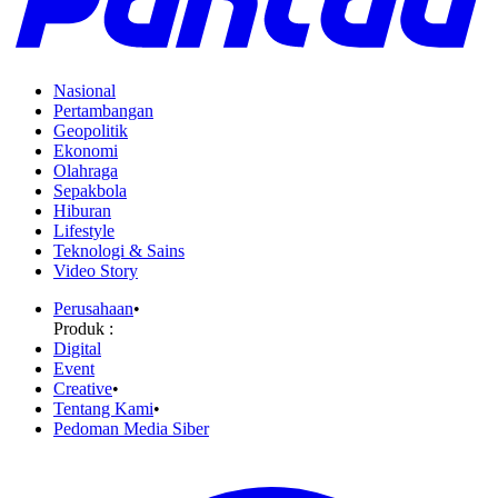
Nasional
Pertambangan
Geopolitik
Ekonomi
Olahraga
Sepakbola
Hiburan
Lifestyle
Teknologi & Sains
Video Story
Perusahaan
•
Produk :
Digital
Event
Creative
•
Tentang Kami
•
Pedoman Media Siber