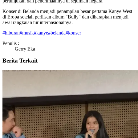
pertunjukan dan penerimaannya di sejumlah negara.
Konser di Belanda menjadi penampilan besar pertama Kanye West
di Eropa setelah perilisan album "Bully" dan diharapkan menjadi
awal rangkaian tur internasionalnya.
#
hiburan
#
musik
#
kanye
#
belanda
#
konser
Penulis :
Gerry Eka
Berita Terkait