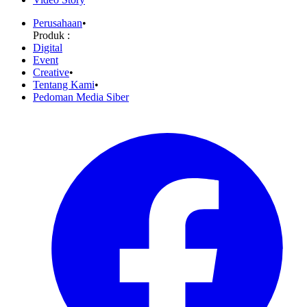
Perusahaan
•
Produk :
Digital
Event
Creative
•
Tentang Kami
•
Pedoman Media Siber