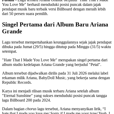
You Love Me" berhasil menduduki posisi puncak dalam jajak
pendapat musik baru terbaik versi Billboard dengan meraih lebih
dari 50 persen suara pemilih.
Singel Pertama dari Album Baru Ariana
Grande
Lagu tersebut mempertahankan keunggulannya sejak jajak pendapat
dibuka pada Jumat (29/5) hingga ditutup pada Minggu (31/5) waktu
setempat.
"Hate That I Made You Love Me" merupakan singel pertama dari
album studio kedelapan Ariana Grande yang berjudul "Petal".
Album tersebut dijadwalkan dirilis pada 31 Juli 2026 melalui label
rekaman milik Ariana, BabyDoll Music, yang bekerja sama dengan
Republic Records.
Karya ini menjadi rilisan musik terbaru Ariana setelah album
"Eternal Sunshine" yang sukses menduduki posisi puncak tangga
lagu Billboard 200 pada 2024.
Dalam bagian
chorus
lagu tersebut, Ariana menyanyikan lirik, “I
hate that I made you love me/ Sorry if I made me your type/ Yeah, I,