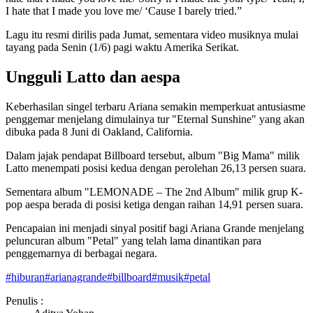
I hate that I made you love me/ ‘Cause I barely tried.”
Lagu itu resmi dirilis pada Jumat, sementara video musiknya mulai
tayang pada Senin (1/6) pagi waktu Amerika Serikat.
Ungguli Latto dan aespa
Keberhasilan singel terbaru Ariana semakin memperkuat antusiasme
penggemar menjelang dimulainya tur "Eternal Sunshine" yang akan
dibuka pada 8 Juni di Oakland, California.
Dalam jajak pendapat Billboard tersebut, album "Big Mama" milik
Latto menempati posisi kedua dengan perolehan 26,13 persen suara.
Sementara album "LEMONADE – The 2nd Album" milik grup K-
pop aespa berada di posisi ketiga dengan raihan 14,91 persen suara.
Pencapaian ini menjadi sinyal positif bagi Ariana Grande menjelang
peluncuran album "Petal" yang telah lama dinantikan para
penggemarnya di berbagai negara.
#
hiburan
#
arianagrande
#
billboard
#
musik
#
petal
Penulis :