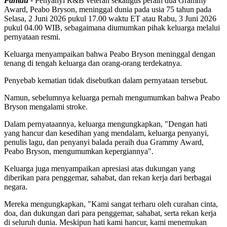
Pantau -
Penyanyi R&B veteran sekaligus peraih dua Grammy
Award, Peabo Bryson, meninggal dunia pada usia 75 tahun pada
Selasa, 2 Juni 2026 pukul 17.00 waktu ET atau Rabu, 3 Juni 2026
pukul 04.00 WIB, sebagaimana diumumkan pihak keluarga melalui
pernyataan resmi.
Keluarga menyampaikan bahwa Peabo Bryson meninggal dengan
tenang di tengah keluarga dan orang-orang terdekatnya.
Penyebab kematian tidak disebutkan dalam pernyataan tersebut.
Namun, sebelumnya keluarga pernah mengumumkan bahwa Peabo
Bryson mengalami stroke.
Dalam pernyataannya, keluarga mengungkapkan, "Dengan hati
yang hancur dan kesedihan yang mendalam, keluarga penyanyi,
penulis lagu, dan penyanyi balada peraih dua Grammy Award,
Peabo Bryson, mengumumkan kepergiannya".
Keluarga juga menyampaikan apresiasi atas dukungan yang
diberikan para penggemar, sahabat, dan rekan kerja dari berbagai
negara.
Mereka mengungkapkan, "Kami sangat terharu oleh curahan cinta,
doa, dan dukungan dari para penggemar, sahabat, serta rekan kerja
di seluruh dunia. Meskipun hati kami hancur, kami menemukan