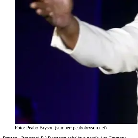
Foto:
Peabo Bryson (sumber: peabobryson.net)