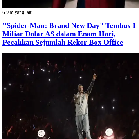
6 jam yang lalu
"Spider-Man: Brand New Day" Tembus 1
Miliar Dolar AS dalam Enam Hari,
Pecahkan Sejumlah Rekor Box Office