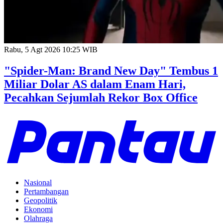
Rabu, 5 Agt 2026 10:25 WIB
"Spider-Man: Brand New Day" Tembus 1
Miliar Dolar AS dalam Enam Hari,
Pecahkan Sejumlah Rekor Box Office
Nasional
Pertambangan
Geopolitik
Ekonomi
Olahraga