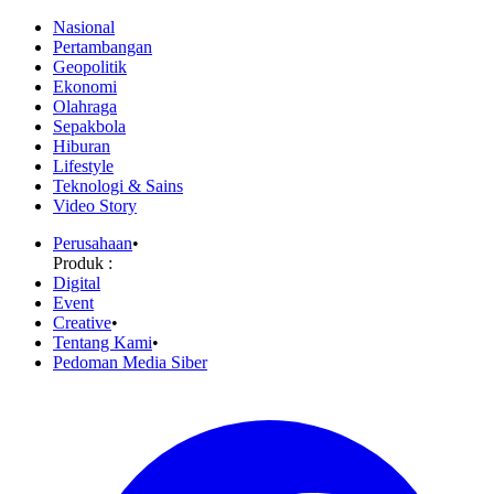
Nasional
Pertambangan
Geopolitik
Ekonomi
Olahraga
Sepakbola
Hiburan
Lifestyle
Teknologi & Sains
Video Story
Perusahaan
•
Produk :
Digital
Event
Creative
•
Tentang Kami
•
Pedoman Media Siber