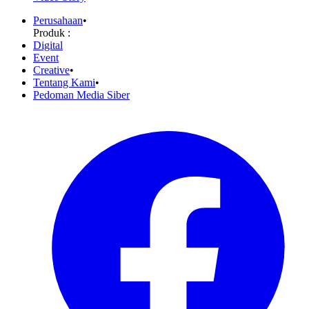
Perusahaan
•
Produk :
Digital
Event
Creative
•
Tentang Kami
•
Pedoman Media Siber