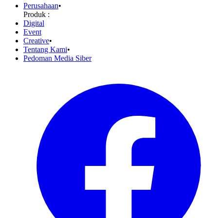
Perusahaan
•
Produk :
Digital
Event
Creative
•
Tentang Kami
•
Pedoman Media Siber