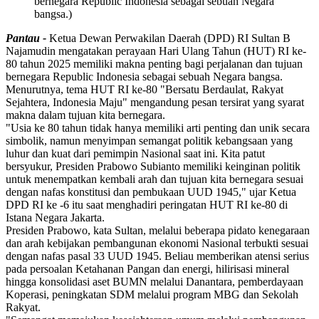
bernegara Republic Indonesia sebagai sebuah Negara
bangsa.)
Pantau -
Ketua Dewan Perwakilan Daerah (DPD) RI Sultan B
Najamudin mengatakan perayaan Hari Ulang Tahun (HUT) RI ke-
80 tahun 2025 memiliki makna penting bagi perjalanan dan tujuan
bernegara Republic Indonesia sebagai sebuah Negara bangsa.
Menurutnya, tema HUT RI ke-80 "Bersatu Berdaulat, Rakyat
Sejahtera, Indonesia Maju" mengandung pesan tersirat yang syarat
makna dalam tujuan kita bernegara.
"Usia ke 80 tahun tidak hanya memiliki arti penting dan unik secara
simbolik, namun menyimpan semangat politik kebangsaan yang
luhur dan kuat dari pemimpin Nasional saat ini. Kita patut
bersyukur, Presiden Prabowo Subianto memiliki keinginan politik
untuk menempatkan kembali arah dan tujuan kita bernegara sesuai
dengan nafas konstitusi dan pembukaan UUD 1945," ujar Ketua
DPD RI ke -6 itu saat menghadiri peringatan HUT RI ke-80 di
Istana Negara Jakarta.
Presiden Prabowo, kata Sultan, melalui beberapa pidato kenegaraan
dan arah kebijakan pembangunan ekonomi Nasional terbukti sesuai
dengan nafas pasal 33 UUD 1945. Beliau memberikan atensi serius
pada persoalan Ketahanan Pangan dan energi, hilirisasi mineral
hingga konsolidasi aset BUMN melalui Danantara, pemberdayaan
Koperasi, peningkatan SDM melalui program MBG dan Sekolah
Rakyat.