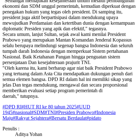
"Semangat memajukan kesejahteraan umum melalui pembangunan
ekonomi dan SDM unggul pemerintah, kemudian diperkuat dengan
penegakan hukum yang tegas oleh president. Di samping itu,
president juga aktif berpartisipasi dalam mendukung upaya
mewujudkan Perdamaian dan ketertiban dunia dengan kemampuan
diplomatic Presiden yang apik dan efektif," tegasnya.
Secara umum, lanjut Sultan, sejak awal kami menilai President
Prabowo yang merupakan Mantan Komandan Jenderal Kopassus
selalu berupaya melindungi segenap bangsa Indonesia dan seluruh
tumpah darah Indonesia dengan memperkuat Sistem pertahanan
Nasional. Baik Ketahanan Pangan hingga penguatan sistem
persenjataan Dan kesejahteraan prajurit TNI.
"Oleh karena itu, kami berharap agar niat baik President Prabowo
yang tertuang dalam Asta Cita mendapatkan dukungan penuh dari
semua elemen bangsa. DPD RI dalam hal ini memiliki sikap yang
jelas Dan tegas mendukung, mengawal dan secara proporsional
memberikan evaluasi setiap program pemerintah di
daerah," tutupnya.
#
DPD RI
#
HUT RI ke 80 tahun 2025
#
UUD
1945
#
nasional
#
SDM
#
TNI
#
Presiden Prabowo
#
Indonesia
Maju
#
Rakyat Sejahtera
#
Bersatu Berdaulat
#
pidato
Penulis :
Aditya Yohan