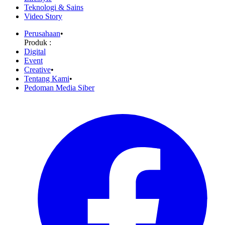
Teknologi & Sains
Video Story
Perusahaan
•
Produk :
Digital
Event
Creative
•
Tentang Kami
•
Pedoman Media Siber