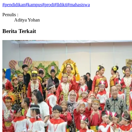
#
pendidikan
#
kampus
#
prodi
#
lldikti
#
mahasiswa
Penulis :
Aditya Yohan
Berita Terkait