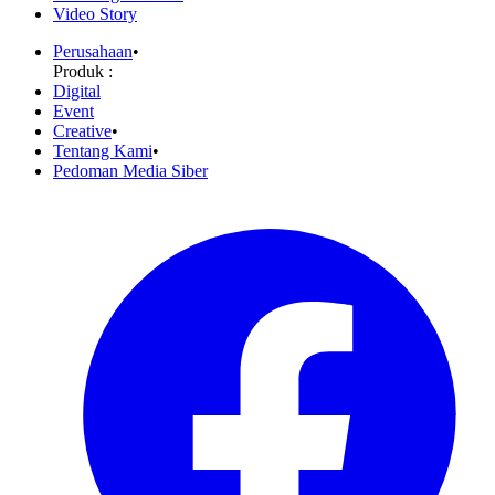
Video Story
Perusahaan
•
Produk :
Digital
Event
Creative
•
Tentang Kami
•
Pedoman Media Siber