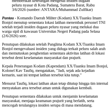
memberikan keterangan mengenai insiden dugaan
peluru nyasar di Kota Padang, Sumatera Barat, Rabu
3/6/2026 (sumber: ANTARA/Muhammad Zulfikar)
Pantau -
Komando Daerah Militer (Kodam) XX/Tuanku Imam
Bonjol menutup sementara lokasi latihan menembak personel TNI
setelah terjadi insiden dugaan peluru nyasar yang melukai dua
warga sipil di kawasan Universitas Negeri Padang pada Selasa
(2/6/2026) sore.
Penutupan dilakukan setelah Panglima Kodam XX/Tuanku Imam
Bonjol mengevaluasi insiden yang diduga terkait peluru salah arah
dan memutuskan penghentian sementara aktivitas latihan di lokasi
tersebut demi keselamatan masyarakat dan prajurit.
Kepala Penerangan Kodam (Kapendam) XX/Tuanku Imam Bonjol,
Kolonel Kav Taufiq, mengatakan, "Jadi, sejak ada kejadian
kemarin, saat ini tempat latihan tersebut kita tutup."
Menurut Taufiq, lokasi latihan akan tetap ditutup hingga tim internal
menyatakan area tersebut aman untuk digunakan kembali.
Penutupan sementara dilakukan untuk menjamin keselamatan
masyarakat, menjaga keamanan prajurit yang berlatih, serta
mencegah terulangnya insiden serupa di masa mendatang.