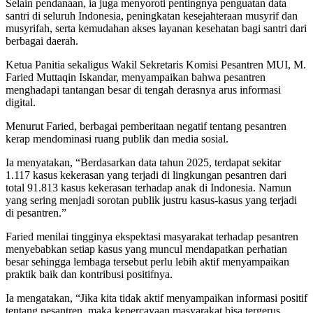
Selain pendanaan, ia juga menyoroti pentingnya penguatan data
santri di seluruh Indonesia, peningkatan kesejahteraan musyrif dan
musyrifah, serta kemudahan akses layanan kesehatan bagi santri dari
berbagai daerah.
Ketua Panitia sekaligus Wakil Sekretaris Komisi Pesantren MUI, M.
Faried Muttaqin Iskandar, menyampaikan bahwa pesantren
menghadapi tantangan besar di tengah derasnya arus informasi
digital.
Menurut Faried, berbagai pemberitaan negatif tentang pesantren
kerap mendominasi ruang publik dan media sosial.
Ia menyatakan, “Berdasarkan data tahun 2025, terdapat sekitar
1.117 kasus kekerasan yang terjadi di lingkungan pesantren dari
total 91.813 kasus kekerasan terhadap anak di Indonesia. Namun
yang sering menjadi sorotan publik justru kasus-kasus yang terjadi
di pesantren.”
Faried menilai tingginya ekspektasi masyarakat terhadap pesantren
menyebabkan setiap kasus yang muncul mendapatkan perhatian
besar sehingga lembaga tersebut perlu lebih aktif menyampaikan
praktik baik dan kontribusi positifnya.
Ia mengatakan, “Jika kita tidak aktif menyampaikan informasi positif
tentang pesantren, maka kepercayaan masyarakat bisa tergerus.