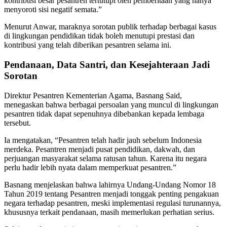
kontribusi besar pesantren tertutupi oleh pemberitaan yang hanya
menyoroti sisi negatif semata.”
Menurut Anwar, maraknya sorotan publik terhadap berbagai kasus
di lingkungan pendidikan tidak boleh menutupi prestasi dan
kontribusi yang telah diberikan pesantren selama ini.
Pendanaan, Data Santri, dan Kesejahteraan Jadi
Sorotan
Direktur Pesantren Kementerian Agama, Basnang Said,
menegaskan bahwa berbagai persoalan yang muncul di lingkungan
pesantren tidak dapat sepenuhnya dibebankan kepada lembaga
tersebut.
Ia mengatakan, “Pesantren telah hadir jauh sebelum Indonesia
merdeka. Pesantren menjadi pusat pendidikan, dakwah, dan
perjuangan masyarakat selama ratusan tahun. Karena itu negara
perlu hadir lebih nyata dalam memperkuat pesantren.”
Basnang menjelaskan bahwa lahirnya Undang-Undang Nomor 18
Tahun 2019 tentang Pesantren menjadi tonggak penting pengakuan
negara terhadap pesantren, meski implementasi regulasi turunannya,
khususnya terkait pendanaan, masih memerlukan perhatian serius.