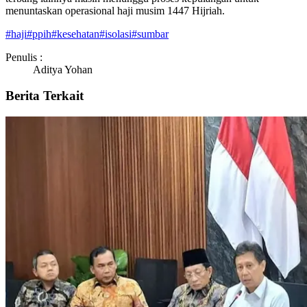
menuntaskan operasional haji musim 1447 Hijriah.
#
haji
#
ppih
#
kesehatan
#
isolasi
#
sumbar
Penulis :
Aditya Yohan
Berita Terkait