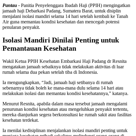
Pantau -
Panitia Penyelenggara Ibadah Haji (PPIH) mengingatkan
jamaah haji Debarkasi Padang, Sumatera Barat, untuk disiplin
menjalani isolasi mandiri selama 14 hari setelah kembali ke Tanah
Air guna memantau kondisi kesehatan dan mencegah potensi
penularan penyakit.
Isolasi Mandiri Dinilai Penting untuk
Pemantauan Kesehatan
Wakil Ketua PPIH Kesehatan Embarkasi Haji Padang dr Resnita
mengatakan jamaah sebaiknya tidak melakukan aktivitas di luar
rumah selama dua pekan setelah tiba di Indonesia.
Ia mengungkapkan, “Jadi, jamaah haji setibanya di rumah
sebenarnya tidak boleh ke mana-mana dulu selama 14 hari atau
melakukan isolasi dan memantau kondisi kesehatannya,” katanya.
Menurut Resnita, apabila dalam masa tersebut jamaah mengalami
penurunan kondisi kesehatan atau mengeluhkan penyakit tertentu,
mereka dianjurkan segera berkonsultasi ke rumah sakit atau fasilitas
kesehatan terdekat.
Ia menilai kedisiplinan menjalankan isolasi mandiri penting untuk
menjaga kesehatan pribadi sekaligus melindungi orang-orang di