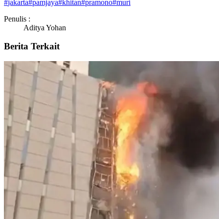
#
jakarta
#
pamjaya
#
khitan
#
pramono
#
muri
Penulis :
Aditya Yohan
Berita Terkait