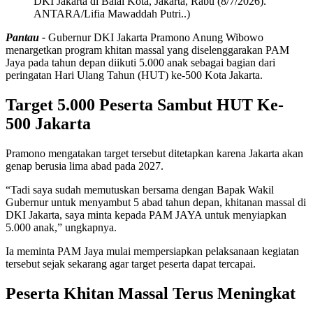
DKI Jakarta di Balai Kota, Jakarta, Rabu (8/7/2026).
ANTARA/Lifia Mawaddah Putri..)
Pantau -
Gubernur DKI Jakarta Pramono Anung Wibowo
menargetkan program khitan massal yang diselenggarakan PAM
Jaya pada tahun depan diikuti 5.000 anak sebagai bagian dari
peringatan Hari Ulang Tahun (HUT) ke-500 Kota Jakarta.
Target 5.000 Peserta Sambut HUT Ke-
500 Jakarta
Pramono mengatakan target tersebut ditetapkan karena Jakarta akan
genap berusia lima abad pada 2027.
“Tadi saya sudah memutuskan bersama dengan Bapak Wakil
Gubernur untuk menyambut 5 abad tahun depan, khitanan massal di
DKI Jakarta, saya minta kepada PAM JAYA untuk menyiapkan
5.000 anak,” ungkapnya.
Ia meminta PAM Jaya mulai mempersiapkan pelaksanaan kegiatan
tersebut sejak sekarang agar target peserta dapat tercapai.
Peserta Khitan Massal Terus Meningkat