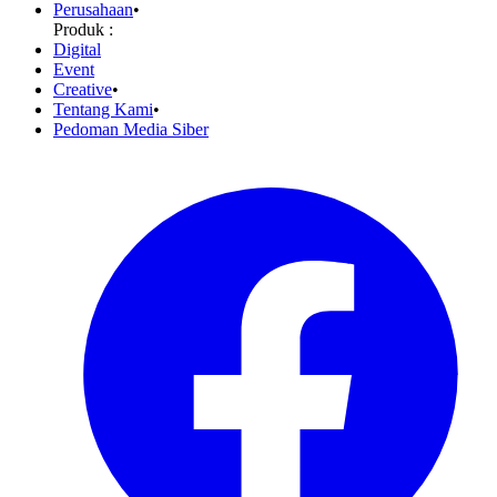
Perusahaan
•
Produk :
Digital
Event
Creative
•
Tentang Kami
•
Pedoman Media Siber