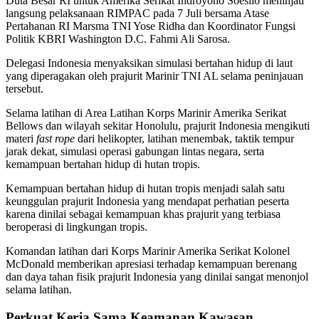
Duta Besar RI untuk Amerika Serikat Indroyono Soesilo meninjau
langsung pelaksanaan RIMPAC pada 7 Juli bersama Atase
Pertahanan RI Marsma TNI Yose Ridha dan Koordinator Fungsi
Politik KBRI Washington D.C. Fahmi Ali Sarosa.
Delegasi Indonesia menyaksikan simulasi bertahan hidup di laut
yang diperagakan oleh prajurit Marinir TNI AL selama peninjauan
tersebut.
Selama latihan di Area Latihan Korps Marinir Amerika Serikat
Bellows dan wilayah sekitar Honolulu, prajurit Indonesia mengikuti
materi
fast rope
dari helikopter, latihan menembak, taktik tempur
jarak dekat, simulasi operasi gabungan lintas negara, serta
kemampuan bertahan hidup di hutan tropis.
Kemampuan bertahan hidup di hutan tropis menjadi salah satu
keunggulan prajurit Indonesia yang mendapat perhatian peserta
karena dinilai sebagai kemampuan khas prajurit yang terbiasa
beroperasi di lingkungan tropis.
Komandan latihan dari Korps Marinir Amerika Serikat Kolonel
McDonald memberikan apresiasi terhadap kemampuan berenang
dan daya tahan fisik prajurit Indonesia yang dinilai sangat menonjol
selama latihan.
Perkuat Kerja Sama Keamanan Kawasan