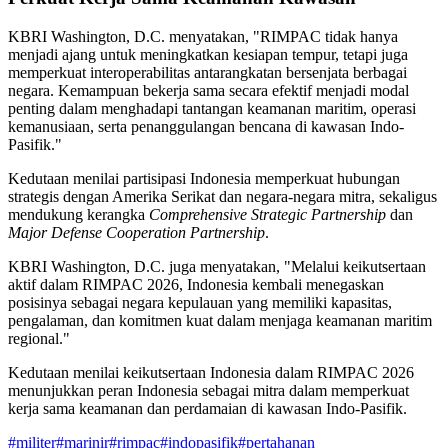
KBRI Washington, D.C. menyatakan, "RIMPAC tidak hanya
menjadi ajang untuk meningkatkan kesiapan tempur, tetapi juga
memperkuat interoperabilitas antarangkatan bersenjata berbagai
negara. Kemampuan bekerja sama secara efektif menjadi modal
penting dalam menghadapi tantangan keamanan maritim, operasi
kemanusiaan, serta penanggulangan bencana di kawasan Indo-
Pasifik."
Kedutaan menilai partisipasi Indonesia memperkuat hubungan
strategis dengan Amerika Serikat dan negara-negara mitra, sekaligus
mendukung kerangka
Comprehensive Strategic Partnership
dan
Major Defense Cooperation Partnership
.
KBRI Washington, D.C. juga menyatakan, "Melalui keikutsertaan
aktif dalam RIMPAC 2026, Indonesia kembali menegaskan
posisinya sebagai negara kepulauan yang memiliki kapasitas,
pengalaman, dan komitmen kuat dalam menjaga keamanan maritim
regional."
Kedutaan menilai keikutsertaan Indonesia dalam RIMPAC 2026
menunjukkan peran Indonesia sebagai mitra dalam memperkuat
kerja sama keamanan dan perdamaian di kawasan Indo-Pasifik.
#
militer
#
marinir
#
rimpac
#
indopasifik
#
pertahanan