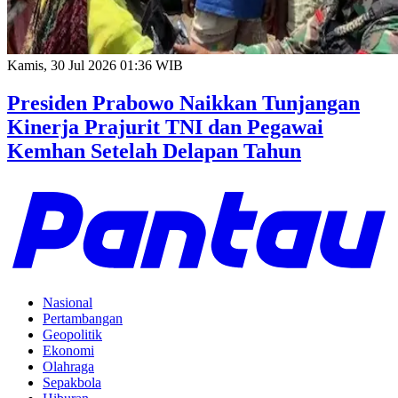
Kamis, 30 Jul 2026 01:36 WIB
Presiden Prabowo Naikkan Tunjangan
Kinerja Prajurit TNI dan Pegawai
Kemhan Setelah Delapan Tahun
Nasional
Pertambangan
Geopolitik
Ekonomi
Olahraga
Sepakbola