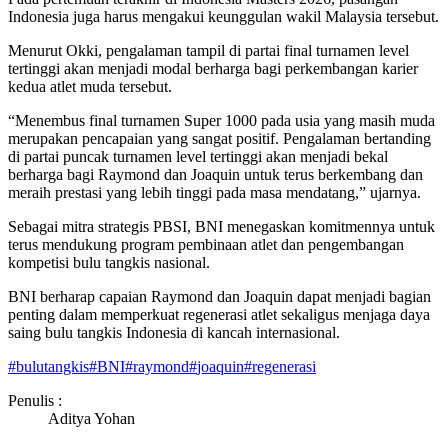
Indonesia juga harus mengakui keunggulan wakil Malaysia tersebut.
Menurut Okki, pengalaman tampil di partai final turnamen level
tertinggi akan menjadi modal berharga bagi perkembangan karier
kedua atlet muda tersebut.
“Menembus final turnamen Super 1000 pada usia yang masih muda
merupakan pencapaian yang sangat positif. Pengalaman bertanding
di partai puncak turnamen level tertinggi akan menjadi bekal
berharga bagi Raymond dan Joaquin untuk terus berkembang dan
meraih prestasi yang lebih tinggi pada masa mendatang,” ujarnya.
Sebagai mitra strategis PBSI, BNI menegaskan komitmennya untuk
terus mendukung program pembinaan atlet dan pengembangan
kompetisi bulu tangkis nasional.
BNI berharap capaian Raymond dan Joaquin dapat menjadi bagian
penting dalam memperkuat regenerasi atlet sekaligus menjaga daya
saing bulu tangkis Indonesia di kancah internasional.
#
bulutangkis
#
BNI
#
raymond
#
joaquin
#
regenerasi
Penulis :
Aditya Yohan