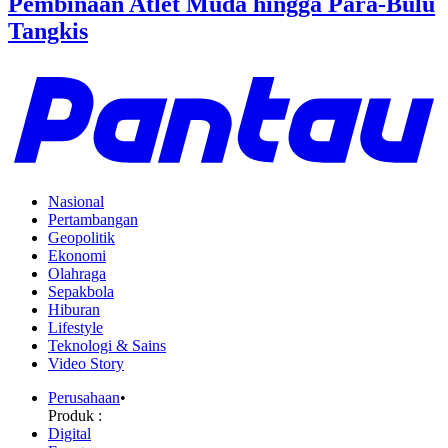
Pembinaan Atlet Muda hingga Para-Bulu
Tangkis
Nasional
Pertambangan
Geopolitik
Ekonomi
Olahraga
Sepakbola
Hiburan
Lifestyle
Teknologi & Sains
Video Story
Perusahaan
•
Produk :
Digital