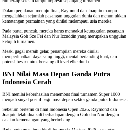
runner-up setelah tampil impresif sepanjang turnamen.
Dalam perjalanan menuju final, Raymond dan Joaquin mampu
mengalahkan sejumlah pasangan unggulan dunia dan menunjukkan
kematangan permainan yang dinilai melampaui usia mereka.
Pada partai puncak, mereka harus mengakui keunggulan pasangan
Malaysia Goh Sze Fei dan Nur Izzuddin yang merupakan unggulan
ketujuh turnamen.
Meski gagal meraih gelar, penampilan mereka dinilai
memperlihatkan daya saing tinggi, mental bertanding kuat, dan
potensi besar untuk bersaing di level elite dunia.
BNI Nilai Masa Depan Ganda Putra
Indonesia Cerah
BNI menilai keberhasilan menembus final turnamen Super 1000
menjadi sinyal positif bagi masa depan sektor ganda putra Indonesia.
Sebelum bertemu di final Indonesia Open 2026, Raymond dan
Joaquin telah dua kali berhadapan dengan Goh dan Nur dengan
catatan kemenangan yang berimbang.
Pada pertemuan terakhir di Indonesia Masters 2026, pasangan