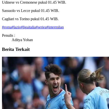
Udinese vs Cremonese pukul 01.45 WIB.
Sassuolo vs Lecce pukul 01.45 WIB.
Cagliari vs Torino pukul 01.45 WIB.
#
roma
#
lazio
#
ligaitalia
#
seriea
#
intermilan
Penulis :
Aditya Yohan
Berita Terkait