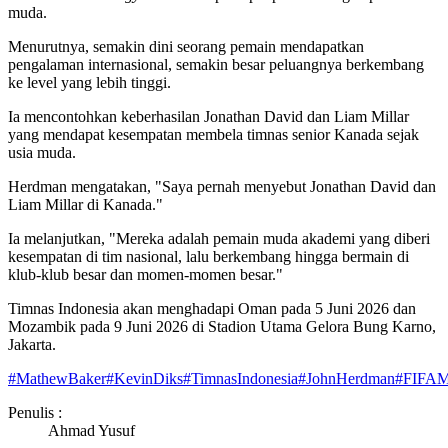
muda.
Menurutnya, semakin dini seorang pemain mendapatkan
pengalaman internasional, semakin besar peluangnya berkembang
ke level yang lebih tinggi.
Ia mencontohkan keberhasilan Jonathan David dan Liam Millar
yang mendapat kesempatan membela timnas senior Kanada sejak
usia muda.
Herdman mengatakan, "Saya pernah menyebut Jonathan David dan
Liam Millar di Kanada."
Ia melanjutkan, "Mereka adalah pemain muda akademi yang diberi
kesempatan di tim nasional, lalu berkembang hingga bermain di
klub-klub besar dan momen-momen besar."
Timnas Indonesia akan menghadapi Oman pada 5 Juni 2026 dan
Mozambik pada 9 Juni 2026 di Stadion Utama Gelora Bung Karno,
Jakarta.
#
MathewBaker
#
KevinDiks
#
TimnasIndonesia
#
JohnHerdman
#
FIFAM
Penulis :
Ahmad Yusuf