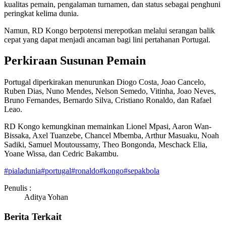
kualitas pemain, pengalaman turnamen, dan status sebagai penghuni
peringkat kelima dunia.
Namun, RD Kongo berpotensi merepotkan melalui serangan balik
cepat yang dapat menjadi ancaman bagi lini pertahanan Portugal.
Perkiraan Susunan Pemain
Portugal diperkirakan menurunkan Diogo Costa, Joao Cancelo,
Ruben Dias, Nuno Mendes, Nelson Semedo, Vitinha, Joao Neves,
Bruno Fernandes, Bernardo Silva, Cristiano Ronaldo, dan Rafael
Leao.
RD Kongo kemungkinan memainkan Lionel Mpasi, Aaron Wan-
Bissaka, Axel Tuanzebe, Chancel Mbemba, Arthur Masuaku, Noah
Sadiki, Samuel Moutoussamy, Theo Bongonda, Meschack Elia,
Yoane Wissa, dan Cedric Bakambu.
#
pialadunia
#
portugal
#
ronaldo
#
kongo
#
sepakbola
Penulis :
Aditya Yohan
Berita Terkait