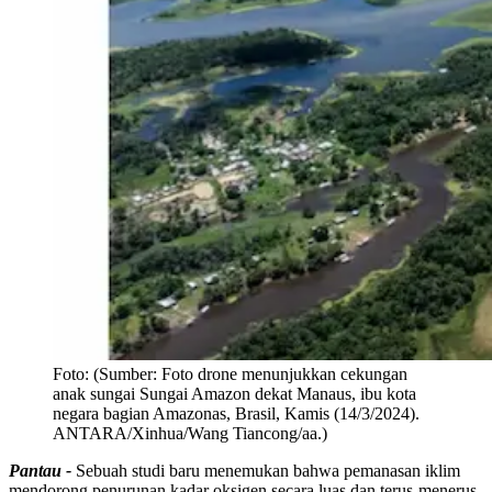
Foto:
(Sumber: Foto drone menunjukkan cekungan
anak sungai Sungai Amazon dekat Manaus, ibu kota
negara bagian Amazonas, Brasil, Kamis (14/3/2024).
ANTARA/Xinhua/Wang Tiancong/aa.)
Pantau -
Sebuah studi baru menemukan bahwa pemanasan iklim
mendorong penurunan kadar oksigen secara luas dan terus-menerus