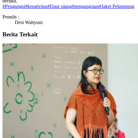
berliku.
#
Pengungsi
#
kreativitas
#
Daur ulang
#
pengungsian
#
Jaket Pelampung
Penulis :
Desi Wahyuni
Berita Terkait