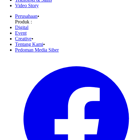
Video Story
Perusahaan
•
Produk :
Digital
Event
Creative
•
Tentang Kami
•
Pedoman Media Siber