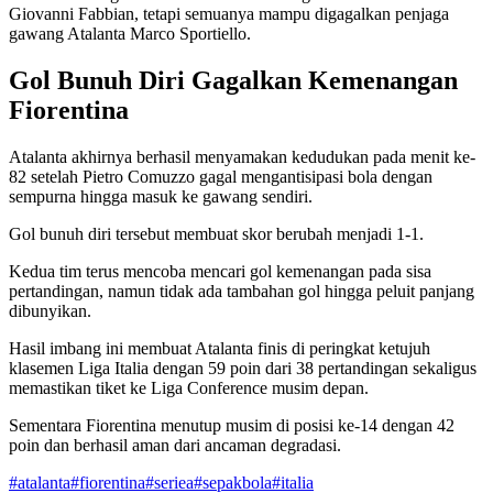
Giovanni Fabbian, tetapi semuanya mampu digagalkan penjaga
gawang Atalanta Marco Sportiello.
Gol Bunuh Diri Gagalkan Kemenangan
Fiorentina
Atalanta akhirnya berhasil menyamakan kedudukan pada menit ke-
82 setelah Pietro Comuzzo gagal mengantisipasi bola dengan
sempurna hingga masuk ke gawang sendiri.
Gol bunuh diri tersebut membuat skor berubah menjadi 1-1.
Kedua tim terus mencoba mencari gol kemenangan pada sisa
pertandingan, namun tidak ada tambahan gol hingga peluit panjang
dibunyikan.
Hasil imbang ini membuat Atalanta finis di peringkat ketujuh
klasemen Liga Italia dengan 59 poin dari 38 pertandingan sekaligus
memastikan tiket ke Liga Conference musim depan.
Sementara Fiorentina menutup musim di posisi ke-14 dengan 42
poin dan berhasil aman dari ancaman degradasi.
#
atalanta
#
fiorentina
#
seriea
#
sepakbola
#
italia