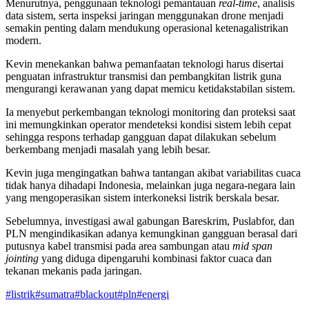
Menurutnya, penggunaan teknologi pemantauan
real-time
, analisis
data sistem, serta inspeksi jaringan menggunakan drone menjadi
semakin penting dalam mendukung operasional ketenagalistrikan
modern.
Kevin menekankan bahwa pemanfaatan teknologi harus disertai
penguatan infrastruktur transmisi dan pembangkitan listrik guna
mengurangi kerawanan yang dapat memicu ketidakstabilan sistem.
Ia menyebut perkembangan teknologi monitoring dan proteksi saat
ini memungkinkan operator mendeteksi kondisi sistem lebih cepat
sehingga respons terhadap gangguan dapat dilakukan sebelum
berkembang menjadi masalah yang lebih besar.
Kevin juga mengingatkan bahwa tantangan akibat variabilitas cuaca
tidak hanya dihadapi Indonesia, melainkan juga negara-negara lain
yang mengoperasikan sistem interkoneksi listrik berskala besar.
Sebelumnya, investigasi awal gabungan Bareskrim, Puslabfor, dan
PLN mengindikasikan adanya kemungkinan gangguan berasal dari
putusnya kabel transmisi pada area sambungan atau
mid span
jointing
yang diduga dipengaruhi kombinasi faktor cuaca dan
tekanan mekanis pada jaringan.
#
listrik
#
sumatra
#
blackout
#
pln
#
energi