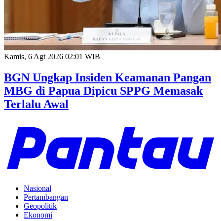
Kamis, 6 Agt 2026 02:01 WIB
BGN Ungkap Insiden Keamanan Pangan
MBG di Papua Dipicu SPPG Memasak
Terlalu Awal
Nasional
Pertambangan
Geopolitik
Ekonomi