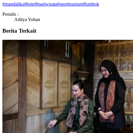
#
mandalika
#
hotel
#
pariwisata
#
sporttourism
#
lombok
Penulis :
Aditya Yohan
Berita Terkait