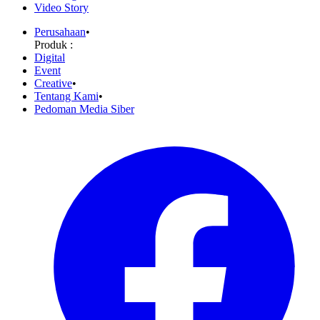
Video Story
Perusahaan
•
Produk :
Digital
Event
Creative
•
Tentang Kami
•
Pedoman Media Siber