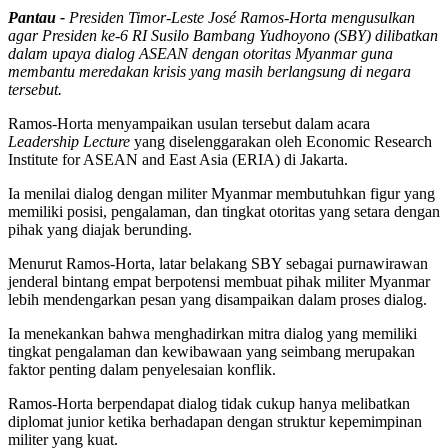
Pantau -
Presiden Timor-Leste José Ramos-Horta mengusulkan
agar Presiden ke-6 RI Susilo Bambang Yudhoyono (SBY) dilibatkan
dalam upaya dialog ASEAN dengan otoritas Myanmar guna
membantu meredakan krisis yang masih berlangsung di negara
tersebut.
Ramos-Horta menyampaikan usulan tersebut dalam acara
Leadership Lecture
yang diselenggarakan oleh Economic Research
Institute for ASEAN and East Asia (ERIA) di Jakarta.
Ia menilai dialog dengan militer Myanmar membutuhkan figur yang
memiliki posisi, pengalaman, dan tingkat otoritas yang setara dengan
pihak yang diajak berunding.
Menurut Ramos-Horta, latar belakang SBY sebagai purnawirawan
jenderal bintang empat berpotensi membuat pihak militer Myanmar
lebih mendengarkan pesan yang disampaikan dalam proses dialog.
Ia menekankan bahwa menghadirkan mitra dialog yang memiliki
tingkat pengalaman dan kewibawaan yang seimbang merupakan
faktor penting dalam penyelesaian konflik.
Ramos-Horta berpendapat dialog tidak cukup hanya melibatkan
diplomat junior ketika berhadapan dengan struktur kepemimpinan
militer yang kuat.