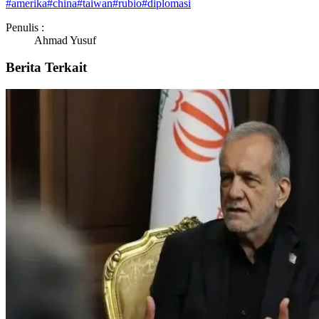
#
amerika
#
china
#
taiwan
#
rubio
#
diplomasi
Penulis :
Ahmad Yusuf
Berita Terkait