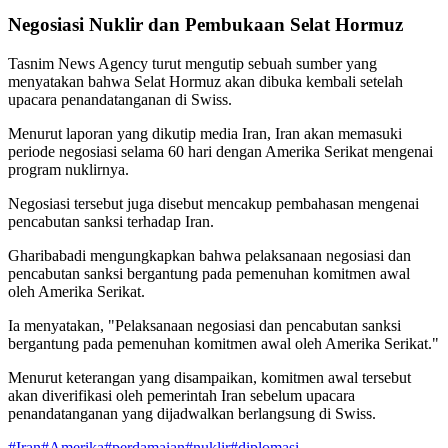
Negosiasi Nuklir dan Pembukaan Selat Hormuz
Tasnim News Agency turut mengutip sebuah sumber yang
menyatakan bahwa Selat Hormuz akan dibuka kembali setelah
upacara penandatanganan di Swiss.
Menurut laporan yang dikutip media Iran, Iran akan memasuki
periode negosiasi selama 60 hari dengan Amerika Serikat mengenai
program nuklirnya.
Negosiasi tersebut juga disebut mencakup pembahasan mengenai
pencabutan sanksi terhadap Iran.
Gharibabadi mengungkapkan bahwa pelaksanaan negosiasi dan
pencabutan sanksi bergantung pada pemenuhan komitmen awal
oleh Amerika Serikat.
Ia menyatakan, "Pelaksanaan negosiasi dan pencabutan sanksi
bergantung pada pemenuhan komitmen awal oleh Amerika Serikat."
Menurut keterangan yang disampaikan, komitmen awal tersebut
akan diverifikasi oleh pemerintah Iran sebelum upacara
penandatanganan yang dijadwalkan berlangsung di Swiss.
#
Iran
#
Amerika
#
perdamaian
#
nuklir
#
diplomasi