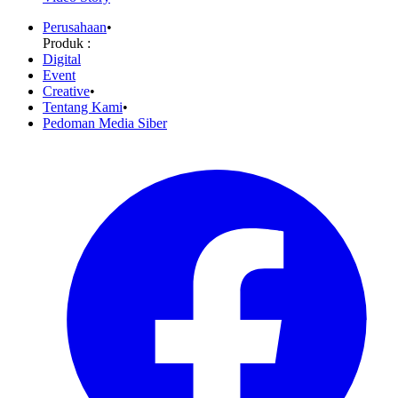
Perusahaan
•
Produk :
Digital
Event
Creative
•
Tentang Kami
•
Pedoman Media Siber