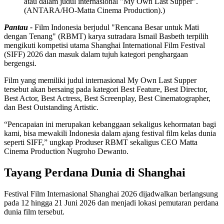
atau dalam judul internasional "My Own Last Supper".
(ANTARA/HO-Matta Cinema Production).)
Pantau -
Film Indonesia berjudul "Rencana Besar untuk Mati
dengan Tenang" (RBMT) karya sutradara Ismail Basbeth terpilih
mengikuti kompetisi utama Shanghai International Film Festival
(SIFF) 2026 dan masuk dalam tujuh kategori penghargaan
bergengsi.
Film yang memiliki judul internasional My Own Last Supper
tersebut akan bersaing pada kategori Best Feature, Best Director,
Best Actor, Best Actress, Best Screenplay, Best Cinematographer,
dan Best Outstanding Artistic.
“Pencapaian ini merupakan kebanggaan sekaligus kehormatan bagi
kami, bisa mewakili Indonesia dalam ajang festival film kelas dunia
seperti SIFF,” ungkap Produser RBMT sekaligus CEO Matta
Cinema Production Nugroho Dewanto.
Tayang Perdana Dunia di Shanghai
Festival Film Internasional Shanghai 2026 dijadwalkan berlangsung
pada 12 hingga 21 Juni 2026 dan menjadi lokasi pemutaran perdana
dunia film tersebut.