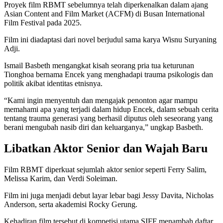
Proyek film RBMT sebelumnya telah diperkenalkan dalam ajang
Asian Content and Film Market (ACFM) di Busan International
Film Festival pada 2025.
Film ini diadaptasi dari novel berjudul sama karya Wisnu Suryaning
Adji.
Ismail Basbeth mengangkat kisah seorang pria tua keturunan
Tionghoa bernama Encek yang menghadapi trauma psikologis dan
politik akibat identitas etnisnya.
“Kami ingin menyentuh dan mengajak penonton agar mampu
memahami apa yang terjadi dalam hidup Encek, dalam sebuah cerita
tentang trauma generasi yang berhasil diputus oleh seseorang yang
berani mengubah nasib diri dan keluarganya,” ungkap Basbeth.
Libatkan Aktor Senior dan Wajah Baru
Film RBMT diperkuat sejumlah aktor senior seperti Ferry Salim,
Melissa Karim, dan Verdi Soleiman.
Film ini juga menjadi debut layar lebar bagi Jessy Davita, Nicholas
Anderson, serta akademisi Rocky Gerung.
Kehadiran film tersebut di kompetisi utama SIFF menambah daftar