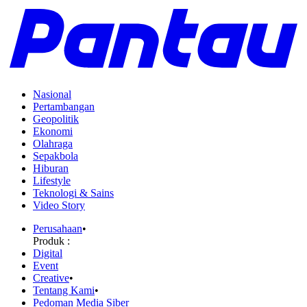
Nasional
Pertambangan
Geopolitik
Ekonomi
Olahraga
Sepakbola
Hiburan
Lifestyle
Teknologi & Sains
Video Story
Perusahaan
•
Produk :
Digital
Event
Creative
•
Tentang Kami
•
Pedoman Media Siber