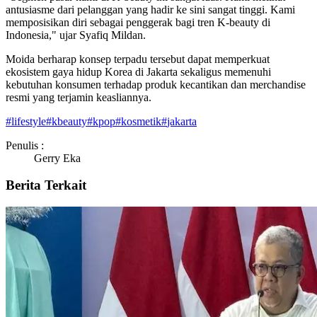
antusiasme dari pelanggan yang hadir ke sini sangat tinggi. Kami
memposisikan diri sebagai penggerak bagi tren K-beauty di
Indonesia," ujar Syafiq Mildan.
Moida berharap konsep terpadu tersebut dapat memperkuat
ekosistem gaya hidup Korea di Jakarta sekaligus memenuhi
kebutuhan konsumen terhadap produk kecantikan dan merchandise
resmi yang terjamin keasliannya.
#
lifestyle
#
kbeauty
#
kpop
#
kosmetik
#
jakarta
Penulis :
Gerry Eka
Berita Terkait