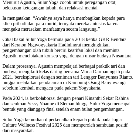
Menurut Agustin, Sulur Yoga cocok untuk peregangan otot,
pelepasan ketegangan tubuh, dan relaksasi mental.
Ia mengatakan, “Awalnya saya hanya membagikan kepada para
klien pribadi dan para murid, ternyata mereka antusias karena
mengaku merasakan manfaatnya secara langsung.”
Cikal bakal Sulur Yoga bermula pada 2018 ketika GKR Bendara
dari Keraton Ngayogyakarta Hadiningrat menginginkan
pengembangan olah tubuh berciri kearifan lokal dan meminta
Agustin menciptakan konsep yoga dengan unsur budaya Nusantara.
Dalam prosesnya, Agustin mempelajari berbagai praktik tari dan
budaya, mengikuti kelas daring bersama Maria Darmaningsih pada
2021, bereksplorasi dengan seniman tari Lengger Banyumas Rianto,
hingga melakukan pendalaman di Kampung Osing Banyuwangi
sebelum kembali mengacu pada pakem Yogyakarta.
Pada 2024, ia berkolaborasi dengan penari Kinanthi Sekar Rahina
dan seniman Yessy Yoanne di Sleman hingga Sulur Yoga mencapai
bentuk yang dianggap final setelah enam bulan pengembangan.
Sulur Yoga kemudian diperkenalkan kepada publik pada Jogja
Culture Wellness Festival 2025 dan memperoleh sambutan positif
dari masyarakat.