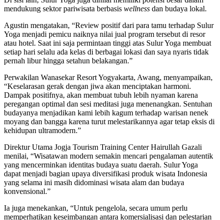
mendukung sektor pariwisata berbasis
wellness
dan budaya lokal.
Agustin mengatakan, “Review positif dari para tamu terhadap Sulur
Yoga menjadi pemicu naiknya nilai jual program tersebut di resor
atau hotel. Saat ini saja permintaan tinggi atas Sulur Yoga membuat
setiap hari selalu ada kelas di berbagai lokasi dan saya nyaris tidak
pernah libur hingga setahun belakangan.”
Perwakilan Wanasekar Resort Yogyakarta, Awang, menyampaikan,
“Keselarasan gerak dengan jiwa akan menciptakan harmoni.
Dampak positifnya, akan membuat tubuh lebih nyaman karena
peregangan optimal dan sesi meditasi juga menenangkan. Sentuhan
budayanya menjadikan kami lebih kagum terhadap warisan nenek
moyang dan bangga karena turut melestarikannya agar tetap eksis di
kehidupan ultramodern.”
Direktur Utama Jogja Tourism Training Center Hairullah Gazali
menilai, “Wisatawan modern semakin mencari pengalaman autentik
yang mencerminkan identitas budaya suatu daerah. Sulur Yoga
dapat menjadi bagian upaya diversifikasi produk wisata Indonesia
yang selama ini masih didominasi wisata alam dan budaya
konvensional.”
Ia juga menekankan, “Untuk pengelola, secara umum perlu
memperhatikan keseimbangan antara komersialisasi dan pelestarian