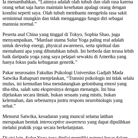
Ia menambahkan, “Lainnya adalah olah tubuh dan olah rasa karena
orang sehat saja harus maintain kesehatan apalagi orang dengan
kondisi seperti saya. Olah tubuh membantu mengelola rasa sakit
seminimal mungkin dan tidak mengganggu fungsi diri sebagai
manusia normal.”
Peserta asal China yang tinggal di Tokyo, Sophia Shao, juga
menyampaikan, “Manfaat utama Sulur Yoga paling real adalah
untuk develop energi, physical awareness, serta spiritual dan
memahami apa yang dibutuhkan tubuh. Ini berbeda dan terasa lebih
baik daripada yoga yang saya pelajari sewaktu di Amerika yang
hanya fokus pada kebugaran generik.”
Pakar neurosains Fakultas Psikologi Universitas Gadjah Mada
Satwika Rahapsari menjelaskan, “Transisi psikologis ini tidak selalu
mulus, ini kemudian bisa mendatangkan gelombang emosi yang
tiba-tiba, salah satu ekspresinya dengan menangis. Ini bisa
dijelaskan secara ilmiah, bukan sesuatu yang mistis, bukan
kelemahan, dan sebenarnya justru respons neurobiologis yang
sehat.”
Menurut Satwika, kesadaran yang muncul selama latihan
merupakan bentuk
interoceptive awareness
yang dapat dipulihkan
melalui praktik yoga secara berkelanjutan.
Di sisi lain, Sulur Yoga juga dinilai memiliki potensi besar dalam