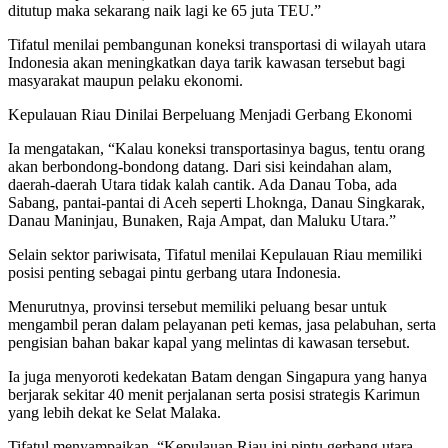
ditutup maka sekarang naik lagi ke 65 juta TEU.”
Tifatul menilai pembangunan koneksi transportasi di wilayah utara
Indonesia akan meningkatkan daya tarik kawasan tersebut bagi
masyarakat maupun pelaku ekonomi.
Kepulauan Riau Dinilai Berpeluang Menjadi Gerbang Ekonomi
Ia mengatakan, “Kalau koneksi transportasinya bagus, tentu orang
akan berbondong-bondong datang. Dari sisi keindahan alam,
daerah-daerah Utara tidak kalah cantik. Ada Danau Toba, ada
Sabang, pantai-pantai di Aceh seperti Lhoknga, Danau Singkarak,
Danau Maninjau, Bunaken, Raja Ampat, dan Maluku Utara.”
Selain sektor pariwisata, Tifatul menilai Kepulauan Riau memiliki
posisi penting sebagai pintu gerbang utara Indonesia.
Menurutnya, provinsi tersebut memiliki peluang besar untuk
mengambil peran dalam pelayanan peti kemas, jasa pelabuhan, serta
pengisian bahan bakar kapal yang melintas di kawasan tersebut.
Ia juga menyoroti kedekatan Batam dengan Singapura yang hanya
berjarak sekitar 40 menit perjalanan serta posisi strategis Karimun
yang lebih dekat ke Selat Malaka.
Tifatul menyampaikan, “Kepulauan Riau ini pintu gerbang utara.