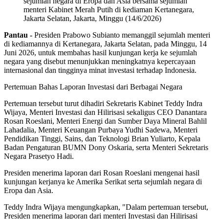
sejumlah negara di Eropa dan Asia bersama sejumlah
menteri Kabinet Merah Putih di kediaman Kertanegara,
Jakarta Selatan, Jakarta, Minggu (14/6/2026)
Pantau -
Presiden Prabowo Subianto memanggil sejumlah menteri
di kediamannya di Kertanegara, Jakarta Selatan, pada Minggu, 14
Juni 2026, untuk membahas hasil kunjungan kerja ke sejumlah
negara yang disebut menunjukkan meningkatnya kepercayaan
internasional dan tingginya minat investasi terhadap Indonesia.
Pertemuan Bahas Laporan Investasi dari Berbagai Negara
Pertemuan tersebut turut dihadiri Sekretaris Kabinet Teddy Indra
Wijaya, Menteri Investasi dan Hilirisasi sekaligus CEO Danantara
Rosan Roeslani, Menteri Energi dan Sumber Daya Mineral Bahlil
Lahadalia, Menteri Keuangan Purbaya Yudhi Sadewa, Menteri
Pendidikan Tinggi, Sains, dan Teknologi Brian Yuliarto, Kepala
Badan Pengaturan BUMN Dony Oskaria, serta Menteri Sekretaris
Negara Prasetyo Hadi.
Presiden menerima laporan dari Rosan Roeslani mengenai hasil
kunjungan kerjanya ke Amerika Serikat serta sejumlah negara di
Eropa dan Asia.
Teddy Indra Wijaya mengungkapkan, "Dalam pertemuan tersebut,
Presiden menerima laporan dari menteri Investasi dan Hilirisasi