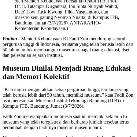
oleh Menteri Kebudayaan bersama Rektor ITB, Prof.
Dr. Ir. Tatacipta Dirgantara, Ibu Sinta Nuriyah Wahid,
Dato' Low Tuck Kwong, Filda Yusgiantoro, dan
maestro seni patung Nyoman Nuarta, di Kampus ITB,
Bandung, Jumat (3/7/2026). ANTARA/HO-
Kementerian Kebudayaan.)
Pantau -
Menteri Kebudayaan RI Fadli Zon mendorong seluruh
perguruan tinggi di Indonesia, terutama yang telah berusia lebih dari
50 tahun, untuk membangun museum sebagai ruang edukasi, riset,
dan pelestarian sejarah institusi.
Museum Dinilai Menjadi Ruang Edukasi
dan Memori Kolektif
“Kita ingin menggerakkan setiap perguruan tinggi, terutama yang
telah berusia lebih dari 50 tahun, memiliki museum,” kata Fadli Zon
usai meresmikan Museum Institut Teknologi Bandung (ITB) di
Kampus ITB, Bandung, Jumat (3/7/2026).
Fadli Zon menyampaikan Indonesia saat ini memiliki sekitar 516
museum yang telah teregistrasi dan berharap jumlah tersebut terus
bertambah dengan hadirnya museum-museum baru.