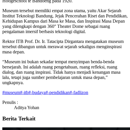
Hoogeschool te Bandoeng pada 1920.
Museum tersebut memiliki empat zona utama, yaitu Akar Sejarah
Institut Teknologi Bandung, Jejak Pencerahan Riset dan Pendidikan,
Kehidupan Kampus dari Masa ke Masa, dan Inspirasi Masa Depan
yang dilengkapi dengan 360° Theater Dome sebagai ruang
pengalaman imersif berbasis teknologi digital.
Rektor ITB Prof. Dr. Ir. Tatacipta Dirgantara mengatakan museum
tersebut dibangun untuk merawat sejarah sekaligus menginspirasi
masa depan.
“Museum ini bukan sekadar tempat menyimpan benda-benda
bersejarah. Ini adalah ruang pengetahuan, ruang refleksi, ruang
dialog, dan ruang inspirasi. Tidak hanya menjadi kenangan masa
lalu, tetapi juga sumber pembelajaran untuk masa depan,”
ungkapnya.
#
museum
#
-itb
#
-budaya
#
-pendidikan
#
-fadlizon
Penulis :
Aditya Yohan
Berita Terkait