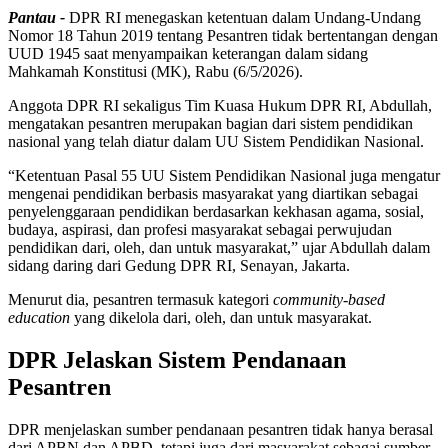
Pantau -
DPR RI menegaskan ketentuan dalam Undang-Undang
Nomor 18 Tahun 2019 tentang Pesantren tidak bertentangan dengan
UUD 1945 saat menyampaikan keterangan dalam sidang
Mahkamah Konstitusi (MK), Rabu (6/5/2026).
Anggota DPR RI sekaligus Tim Kuasa Hukum DPR RI, Abdullah,
mengatakan pesantren merupakan bagian dari sistem pendidikan
nasional yang telah diatur dalam UU Sistem Pendidikan Nasional.
“Ketentuan Pasal 55 UU Sistem Pendidikan Nasional juga mengatur
mengenai pendidikan berbasis masyarakat yang diartikan sebagai
penyelenggaraan pendidikan berdasarkan kekhasan agama, sosial,
budaya, aspirasi, dan profesi masyarakat sebagai perwujudan
pendidikan dari, oleh, dan untuk masyarakat,” ujar Abdullah dalam
sidang daring dari Gedung DPR RI, Senayan, Jakarta.
Menurut dia, pesantren termasuk kategori
community-based
education
yang dikelola dari, oleh, dan untuk masyarakat.
DPR Jelaskan Sistem Pendanaan
Pesantren
DPR menjelaskan sumber pendanaan pesantren tidak hanya berasal
dari APBN dan APBD, tetapi juga dari masyarakat sebagai sumber