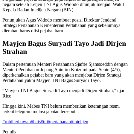
negara setelah Letjen TNI Agus Widodo ditunjuk menjadi Wakil
Kepala Badan Intelijen Negara (BIN).
Penunjukan Agus Widodo membuat posisi Direktur Jenderal
Strategi Pertahanan Kementerian Pertahanan yang sebelumnya
diemban harus diisi pejabat baru.
Mayjen Bagus Suryadi Tayo Jadi Dirjen
Strahan
Dalam pertemuan Menteri Pertahanan Sjafrie Sjamsoeddin dengan
Menteri Pertahanan Jepang Shinjiro Koizumi pada Senin (4/5),
diperkenalkan pejabat baru yang akan menjabat Dirjen Strategi
Pertahanan yakni Mayjen TNI Bagus Suryadi Tayo.
“Mayjen TNI Bagus Suryadi Tayo menjadi Dirjen Strahan,” ujar
Rico.
Hingga kini, Mabes TNI belum memberikan keterangan resmi
terkait telegram mutasi jabatan tersebut.
#
robiherbawan
#
bais
#
tni
#
pertahanan
#
intelijen
Penulis :