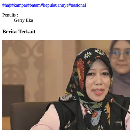
#
haji
#
kampar
#
batam
#
kepulauannya
#
nasional
Penulis :
Gerry Eka
Berita Terkait