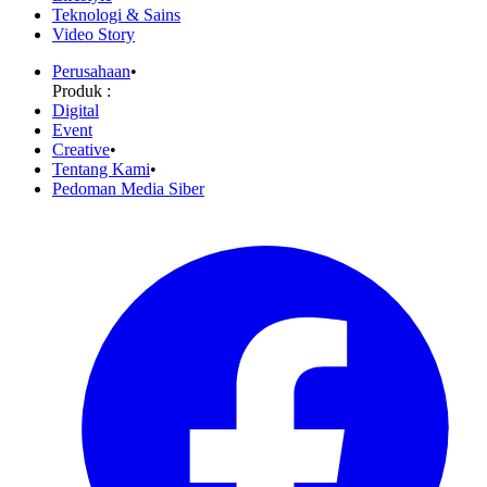
Teknologi & Sains
Video Story
Perusahaan
•
Produk :
Digital
Event
Creative
•
Tentang Kami
•
Pedoman Media Siber