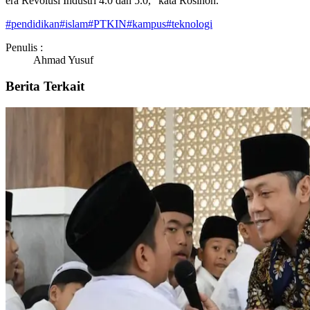
era Revolusi Industri 4.0 dan 5.0,” kata Rosihon.
#
pendidikan
#
islam
#
PTKIN
#
kampus
#
teknologi
Penulis :
Ahmad Yusuf
Berita Terkait