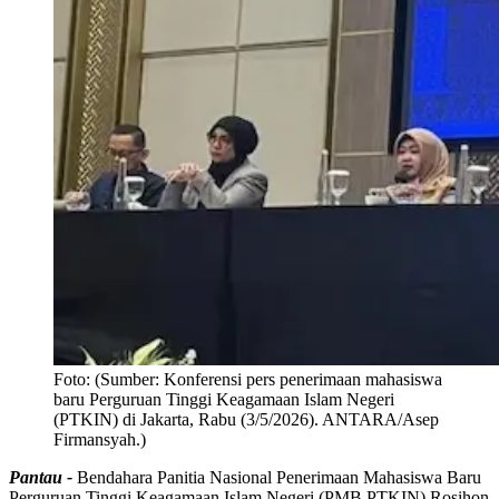
Foto:
(Sumber: Konferensi pers penerimaan mahasiswa
baru Perguruan Tinggi Keagamaan Islam Negeri
(PTKIN) di Jakarta, Rabu (3/5/2026). ANTARA/Asep
Firmansyah.)
Pantau -
Bendahara Panitia Nasional Penerimaan Mahasiswa Baru
Perguruan Tinggi Keagamaan Islam Negeri (PMB PTKIN) Rosihon