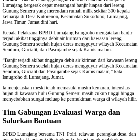
Lumajang bergerak cepat menangani banjir luapan dari lereng
Gunung Semeru yang merendam rumah milik sekitar 300 kepala
keluarga di Desa Kutorenon, Kecamatan Sukodono, Lumajang,
Jawa Timur, Jumat dini hari.
Kepala Pelaksana BPBD Lumajang Isnugroho mengatakan banjir
terjadi akibat tingginya debit air kiriman dari kawasan lereng
Gunung Semeru setelah hujan deras mengguyur wilayah Kecamatan
Senduro, Gucialit, dan Pasrujambe sejak Kamis malam.
“Banjir terjadi akibat tingginya debit air kiriman dari kawasan lereng
Gunung Semeru setelah hujan deras mengguyur wilayah Kecamatan
Senduro, Gucialit dan Pasrujambe sejak Kamis malam,” kata
Isnugroho di Lumajang, Jumat.
Ia menjelaskan meski telah memasuki musim kemarau, intensitas
hujan di kawasan hulu Gunung Semeru masih cukup tinggi hingga
menyebabkan sungai meluap ke permukiman warga di wilayah hilir.
Tim Gabungan Evakuasi Warga dan
Salurkan Bantuan
BPBD Lumajang bersama TNI, Polri, relawan, perangkat desa, dan
unsur terkait langsung diterjunkan ke lokasi untuk melakukan