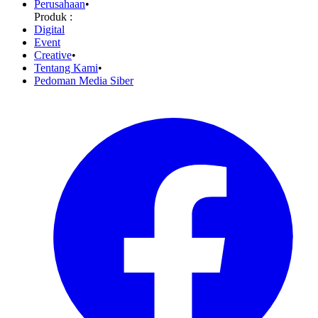
Perusahaan
•
Produk :
Digital
Event
Creative
•
Tentang Kami
•
Pedoman Media Siber