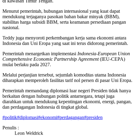
di kawasan Timur Tengah.
Menurut pemerintah, hubungan internasional yang kuat dapat
mendukung terjaganya pasokan bahan bakar minyak (BBM),
stabilitas harga subsidi BBM, serta keamanan persediaan pangan
nasional.
Teddy juga menyoroti perkembangan kerja sama ekonomi antara
Indonesia dan Uni Eropa yang saat ini terus didorong pemerintah.
Pemerintah menargetkan implementasi
Indonesia-European Union
Comprehensive Economic Partnership Agreement
(IEU-CEPA)
mulai berlaku pada 2027.
Melalui perjanjian tersebut, sejumlah komoditas utama Indonesia
diharapkan memperoleh fasilitas tarif nol persen di pasar Uni Eropa.
Pemerintah memandang diplomasi luar negeri Presiden tidak hanya
berkaitan dengan hubungan politik antarnegara, tetapi juga
diarahkan untuk mendukung kepentingan ekonomi, energi, pangan,
dan perdagangan Indonesia di tingkat global.
#
politik
#
diplomasi
#
ekonomi
#
perdagangan
#
presiden
Penulis :
Leon Weldrick