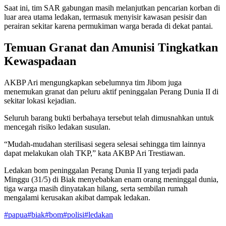
Saat ini, tim SAR gabungan masih melanjutkan pencarian korban di
luar area utama ledakan, termasuk menyisir kawasan pesisir dan
perairan sekitar karena permukiman warga berada di dekat pantai.
Temuan Granat dan Amunisi Tingkatkan
Kewaspadaan
AKBP Ari mengungkapkan sebelumnya tim Jibom juga
menemukan granat dan peluru aktif peninggalan Perang Dunia II di
sekitar lokasi kejadian.
Seluruh barang bukti berbahaya tersebut telah dimusnahkan untuk
mencegah risiko ledakan susulan.
“Mudah-mudahan sterilisasi segera selesai sehingga tim lainnya
dapat melakukan olah TKP,” kata AKBP Ari Trestiawan.
Ledakan bom peninggalan Perang Dunia II yang terjadi pada
Minggu (31/5) di Biak menyebabkan enam orang meninggal dunia,
tiga warga masih dinyatakan hilang, serta sembilan rumah
mengalami kerusakan akibat dampak ledakan.
#
papua
#
biak
#
bom
#
polisi
#
ledakan