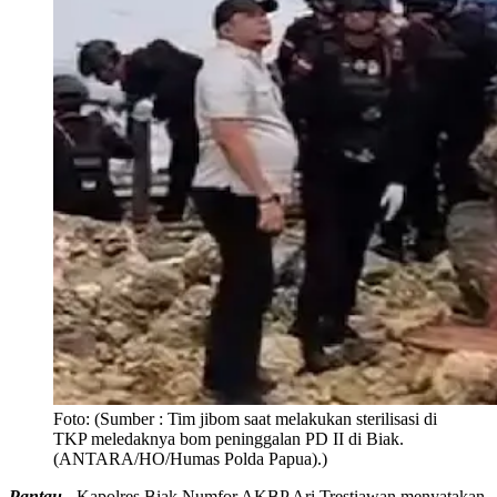
Foto:
(Sumber : Tim jibom saat melakukan sterilisasi di
TKP meledaknya bom peninggalan PD II di Biak.
(ANTARA/HO/Humas Polda Papua).)
Pantau -
Kapolres Biak Numfor AKBP Ari Trestiawan menyatakan