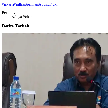
#
jakarta
#
inflasi
#
pangan
#
subsidi
#
dki
Penulis :
Aditya Yohan
Berita Terkait