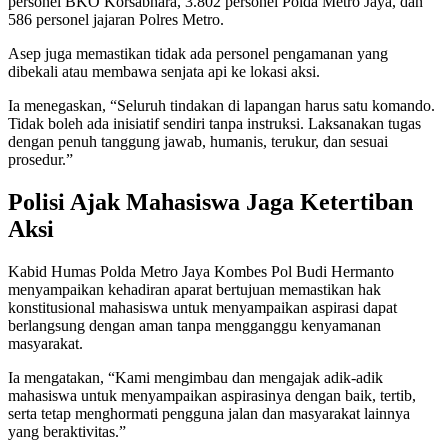
personel BKO Korsabhara, 3.802 personel Polda Metro Jaya, dan
586 personel jajaran Polres Metro.
Asep juga memastikan tidak ada personel pengamanan yang
dibekali atau membawa senjata api ke lokasi aksi.
Ia menegaskan, “Seluruh tindakan di lapangan harus satu komando.
Tidak boleh ada inisiatif sendiri tanpa instruksi. Laksanakan tugas
dengan penuh tanggung jawab, humanis, terukur, dan sesuai
prosedur.”
Polisi Ajak Mahasiswa Jaga Ketertiban
Aksi
Kabid Humas Polda Metro Jaya Kombes Pol Budi Hermanto
menyampaikan kehadiran aparat bertujuan memastikan hak
konstitusional mahasiswa untuk menyampaikan aspirasi dapat
berlangsung dengan aman tanpa mengganggu kenyamanan
masyarakat.
Ia mengatakan, “Kami mengimbau dan mengajak adik-adik
mahasiswa untuk menyampaikan aspirasinya dengan baik, tertib,
serta tetap menghormati pengguna jalan dan masyarakat lainnya
yang beraktivitas.”