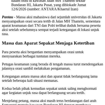
dalam orasi di kawasan Jalan MH Thamrin sekitar
Bundaran HI, Jakarta Pusat, yang diblokade Jumat
12/6/2026 (sumber: ANTARA/Khaerul Izan)
Pantau -
Massa aksi mahasiswa dari sejumlah universitas di Jakarta
menyampaikan orasi secara tertib di Jalan MH Thamrin, sementara
aparat keamanan dari TNI dan Polri terlihat duduk bersama peserta
aksi setelah sebelumnya sempat terjadi ketegangan di lokasi unjuk
rasa.
Massa dan Aparat Sepakat Menjaga Ketertiban
Para peserta aksi bergantian menyampaikan orasi untuk
menyuarakan berbagai tuntutan mereka.
Petugas keamanan yang berada di tengah massa turut mendengarkan
jalannya orasi sambil melakukan pengamanan.
Ketegangan antara massa aksi dan aparat tidak berlangsung lama
setelah beberapa kali situasi memanas.
Kedua belah pihak kemudian sepakat untuk saling menghormati
agar kegiatan unjuk rasa dapat berlangsung secara tertib.
Menjelang petang, massa aksi masih terus berdatangan dari arah
Semanggi menuju kawasan Bundaran HI dengan membawa