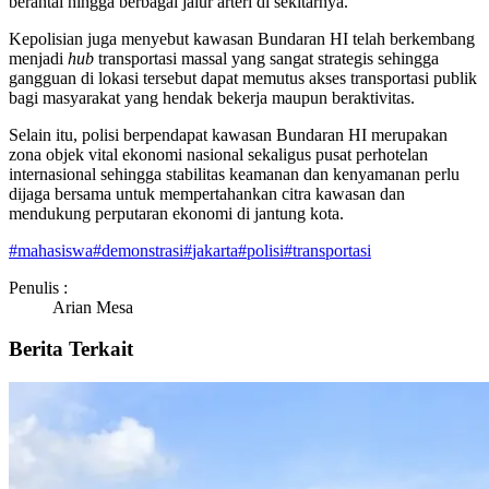
berantai hingga berbagai jalur arteri di sekitarnya.
Kepolisian juga menyebut kawasan Bundaran HI telah berkembang
menjadi
hub
transportasi massal yang sangat strategis sehingga
gangguan di lokasi tersebut dapat memutus akses transportasi publik
bagi masyarakat yang hendak bekerja maupun beraktivitas.
Selain itu, polisi berpendapat kawasan Bundaran HI merupakan
zona objek vital ekonomi nasional sekaligus pusat perhotelan
internasional sehingga stabilitas keamanan dan kenyamanan perlu
dijaga bersama untuk mempertahankan citra kawasan dan
mendukung perputaran ekonomi di jantung kota.
#
mahasiswa
#
demonstrasi
#
jakarta
#
polisi
#
transportasi
Penulis :
Arian Mesa
Berita Terkait