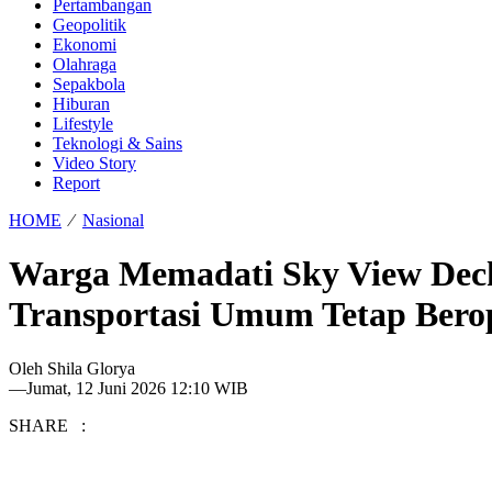
Pertambangan
Geopolitik
Ekonomi
Olahraga
Sepakbola
Hiburan
Lifestyle
Teknologi & Sains
Video Story
Report
HOME
⁄
Nasional
Warga Memadati Sky View Deck
Transportasi Umum Tetap Bero
Oleh
Shila Glorya
—
Jumat, 12 Juni 2026 12:10 WIB
SHARE :