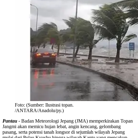
Foto:
(Sumber: Ilustrasi topan.
/ANTARA/Anadolu/py.)
Pantau -
Badan Meteorologi Jepang (JMA) memperkirakan Topan
Jangmi akan memicu hujan lebat, angin kencang, gelombang
pasang, serta potensi tanah longsor di sejumlah wilayah Jepang
mulai dari Pulau Kyushu hingga wilayah Kanto yang mencakup